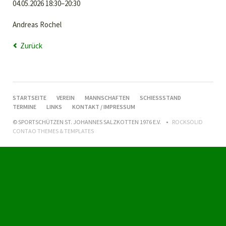
04.05.2026 18:30–20:30
Andreas Rochel
Zurück
NAVIGATION
STARTSEITE
VEREIN
MANNSCHAFTEN
SCHIESSSTAND
ÜBERSPRINGEN
TERMINE
LINKS
KONTAKT / IMPRESSUM
© SPORTSCHÜTZEN ST. JOHANNES SALZKOTTEN 1976 E.V.
ROCKSOLID
CONTAO THEMES & TEMPLATES