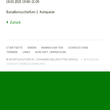
18.03.2025 19:00–21:00
Bataillonsschießen 1. Kompanie
Zurück
NAVIGATION
STARTSEITE
VEREIN
MANNSCHAFTEN
SCHIESSSTAND
ÜBERSPRINGEN
TERMINE
LINKS
KONTAKT / IMPRESSUM
© SPORTSCHÜTZEN ST. JOHANNES SALZKOTTEN 1976 E.V.
ROCKSOLID
CONTAO THEMES & TEMPLATES