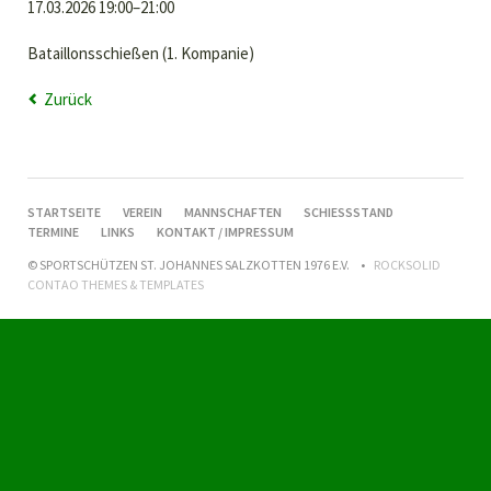
17.03.2026 19:00–21:00
Bataillonsschießen (1. Kompanie)
Zurück
NAVIGATION
STARTSEITE
VEREIN
MANNSCHAFTEN
SCHIESSSTAND
ÜBERSPRINGEN
TERMINE
LINKS
KONTAKT / IMPRESSUM
© SPORTSCHÜTZEN ST. JOHANNES SALZKOTTEN 1976 E.V.
ROCKSOLID
CONTAO THEMES & TEMPLATES