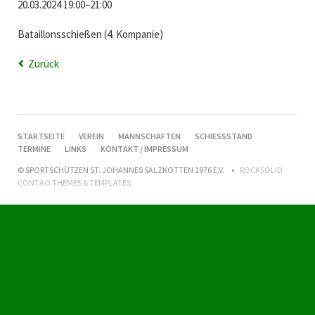
20.03.2024 19:00–21:00
Bataillonsschießen (4. Kompanie)
Zurück
NAVIGATION
STARTSEITE
VEREIN
MANNSCHAFTEN
SCHIESSSTAND
ÜBERSPRINGEN
TERMINE
LINKS
KONTAKT / IMPRESSUM
© SPORTSCHÜTZEN ST. JOHANNES SALZKOTTEN 1976 E.V.
ROCKSOLID
CONTAO THEMES & TEMPLATES