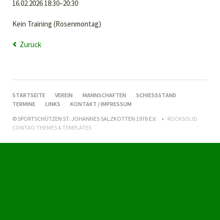
16.02.2026 18:30–20:30
Kein Training (Rosenmontag)
Zurück
NAVIGATION
STARTSEITE
VEREIN
MANNSCHAFTEN
SCHIESSSTAND
ÜBERSPRINGEN
TERMINE
LINKS
KONTAKT / IMPRESSUM
© SPORTSCHÜTZEN ST. JOHANNES SALZKOTTEN 1976 E.V.
ROCKSOLID
CONTAO THEMES & TEMPLATES