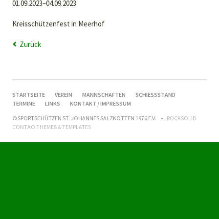
01.09.2023–04.09.2023
Kreisschützenfest in Meerhof
Zurück
NAVIGATION
STARTSEITE
VEREIN
MANNSCHAFTEN
SCHIESSSTAND
ÜBERSPRINGEN
TERMINE
LINKS
KONTAKT / IMPRESSUM
© SPORTSCHÜTZEN ST. JOHANNES SALZKOTTEN 1976 E.V.
ROCKSOLID
CONTAO THEMES & TEMPLATES