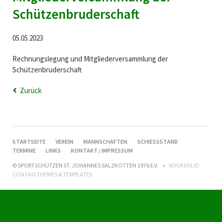
Schützenbruderschaft
05.05.2023
Rechnungslegung und Mitgliederversammlung der
Schützenbruderschaft
Zurück
NAVIGATION
STARTSEITE
VEREIN
MANNSCHAFTEN
SCHIESSSTAND
ÜBERSPRINGEN
TERMINE
LINKS
KONTAKT / IMPRESSUM
© SPORTSCHÜTZEN ST. JOHANNES SALZKOTTEN 1976 E.V.
ROCKSOLID
CONTAO THEMES & TEMPLATES