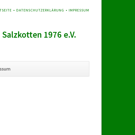
GATION
TSEITE
DATENSCHUTZERKLÄRUNG
IMPRESSUM
SPRINGEN
Salzkotten 1976 e.V.
Navigation
essum
überspringen