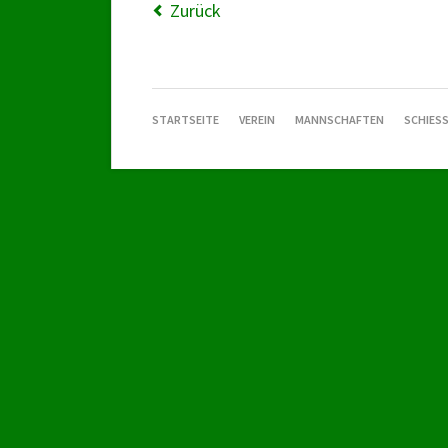
Zurück
NAVIGATION
STARTSEITE
VEREIN
MANNSCHAFTEN
SCHIESS
ÜBERSPRINGEN