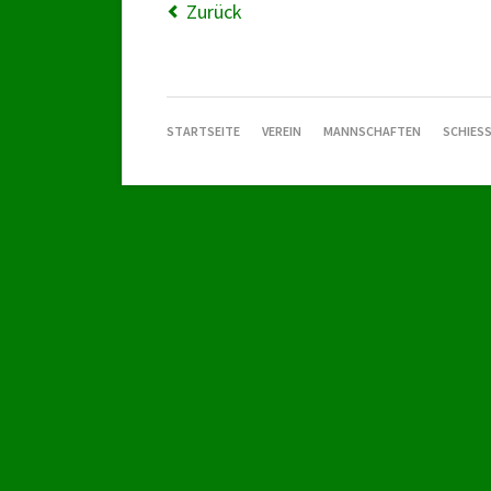
Zurück
NAVIGATION
STARTSEITE
VEREIN
MANNSCHAFTEN
SCHIESS
ÜBERSPRINGEN