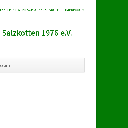
GATION
TSEITE
DATENSCHUTZERKLÄRUNG
IMPRESSUM
SPRINGEN
Salzkotten 1976 e.V.
Navigation
essum
überspringen