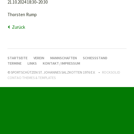
21.10.2024 18:30–20:30
Thorsten Rump
Zurück
NAVIGATION
STARTSEITE
VEREIN
MANNSCHAFTEN
SCHIESSSTAND
ÜBERSPRINGEN
TERMINE
LINKS
KONTAKT / IMPRESSUM
© SPORTSCHÜTZEN ST. JOHANNES SALZKOTTEN 1976 E.V.
ROCKSOLID
CONTAO THEMES & TEMPLATES