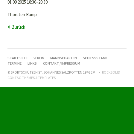
01.09.2025 18:30–20:30
Thorsten Rump
Zurück
NAVIGATION
STARTSEITE
VEREIN
MANNSCHAFTEN
SCHIESSSTAND
ÜBERSPRINGEN
TERMINE
LINKS
KONTAKT / IMPRESSUM
© SPORTSCHÜTZEN ST. JOHANNES SALZKOTTEN 1976 E.V.
ROCKSOLID
CONTAO THEMES & TEMPLATES