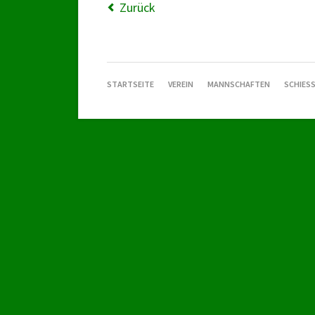
Zurück
NAVIGATION
STARTSEITE
VEREIN
MANNSCHAFTEN
SCHIESS
ÜBERSPRINGEN