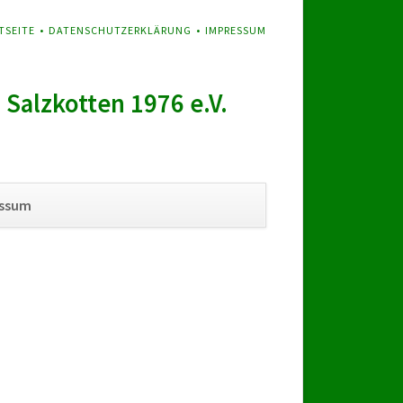
GATION
TSEITE
DATENSCHUTZERKLÄRUNG
IMPRESSUM
SPRINGEN
Salzkotten 1976 e.V.
Navigation
essum
überspringen