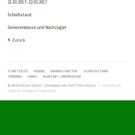
21.03.2017–22.03.2017
Schießstand
Seniorenklasse und Nachzügler
Zurück
NAVIGATION
STARTSEITE
VEREIN
MANNSCHAFTEN
SCHIESSSTAND
ÜBERSPRINGEN
TERMINE
LINKS
KONTAKT / IMPRESSUM
© SPORTSCHÜTZEN ST. JOHANNES SALZKOTTEN 1976 E.V.
ROCKSOLID
CONTAO THEMES & TEMPLATES