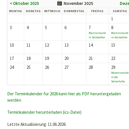
< Oktober 2025
November 2025
Deze
MONTAG
DIENSTAG
MITTWOCH
DONNERSTAG
FREITAG
SAMSTAG
1
3
4
5
6
7
8
Martinimarkt
Martinimarkt
in Salzkotten
in Salzkotten
10
11
12
13
14
15
17
18
19
20
21
22
24
25
26
27
28
29
Adventsmarkt
in der
Sälzerhalle
Der Terminkalender für 2026 kann hier als PDF heruntergeladen
werden.
Terminkalender herunterladen (ics-Datei)
Letzte Aktualisierung: 11.06.2026