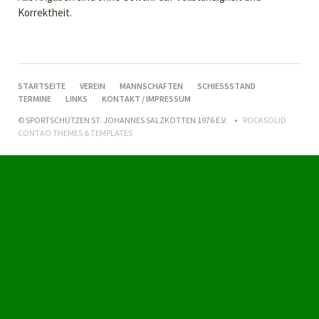
Korrektheit.
NAVIGATION
STARTSEITE
VEREIN
MANNSCHAFTEN
SCHIESSSTAND
ÜBERSPRINGEN
TERMINE
LINKS
KONTAKT / IMPRESSUM
© SPORTSCHÜTZEN ST. JOHANNES SALZKOTTEN 1976 E.V.
ROCKSOLID
CONTAO THEMES & TEMPLATES