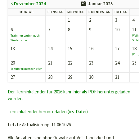
< Dezember 2024
Januar 2025
MONTAG
DIENSTAG
MITTWOCH
DONNERSTAG
FREITAG
1
2
3
4
6
7
8
9
10
11
Trainingsbeginn nach
Weih
Winterpause
St. M
13
14
15
16
17
18
Winte
20
21
22
23
24
25
Schülerprinzenschießen
27
28
29
30
31
Der Terminkalender für 2026 kann hier als PDF heruntergeladen
werden.
Terminkalender herunterladen (ics-Datei)
Letzte Aktualisierung: 11.06.2026
Alle Angaben sind ohne Gewähr auf Vollständigkeit und